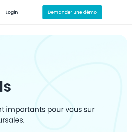
Login
Demander une démo
ls
nt importants pour vous sur
rsales.