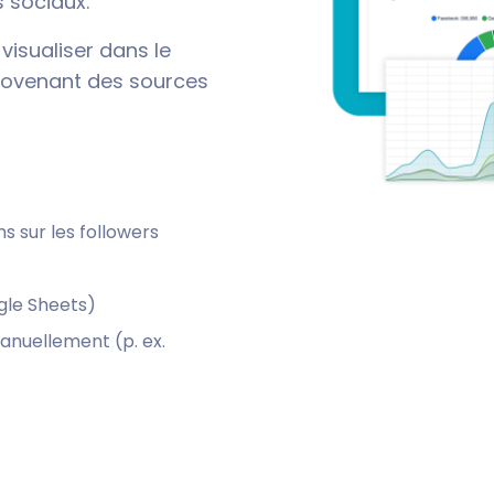
s sociaux.
 visualiser dans le
provenant des sources
s sur les followers
gle Sheets)
nuellement (p. ex.