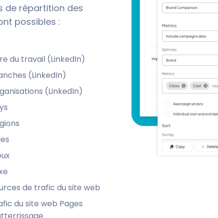
s de répartition des
ont possibles :
tre du travail (LinkedIn)
anches (LinkedIn)
ganisations (LinkedIn)
ys
gions
les
eux
xe
urces de trafic du site web
afic du site web Pages
atterrissage